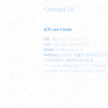
Contact Us
ICR Law Center
Tel:
+82(0)2-3290-2915
Fax:
+82(0)2-3290-2919
Email:
icr@korea.ac.kr
Address
:
02841 서울시 성북구
안암로
고려대학교 CJ법학관 403호실
CJ Law Building Rm 403, 145 Ana
Seongbuk-gu, Seoul, Korea 02841