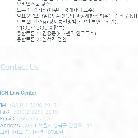
모바일스쿨 교수)
토론 1: 김성환(아주대 경제학과 교수)
발표 2: ‘모바일OS 플랫폼의 경쟁제한적 행위’ - 김진규(N
토론 2: 전주용(정보통신정책연구원 부연구위원),
11:00~12:00 종합토론
종합토론 1: 김용중(ICR센터 연구교수)
종합토론 2: 참석자 전원
Contact Us
ICR Law Center
Tel:
+82(0)2-3290-2915
Fax:
+82(0)2-3290-2919
Email:
icr@korea.ac.kr
Address
:
02841 서울시 성북구
안암로 145
고려대학교 CJ법학관 403호실