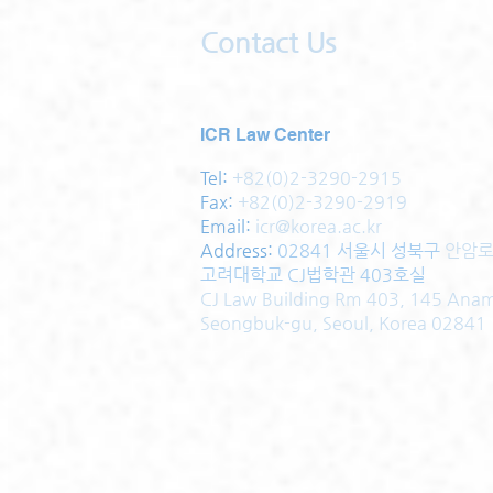
Contact Us
ICR Law Center
Tel:
+82(0)2-3290-2915
Fax:
+82(0)2-3290-2919
Email:
icr@korea.ac.kr
Address
:
02841 서울시 성북구
안암로
고려대학교 CJ법학관 403호실
CJ Law Building Rm 403, 145 Ana
Seongbuk-gu, Seoul, Korea 02841