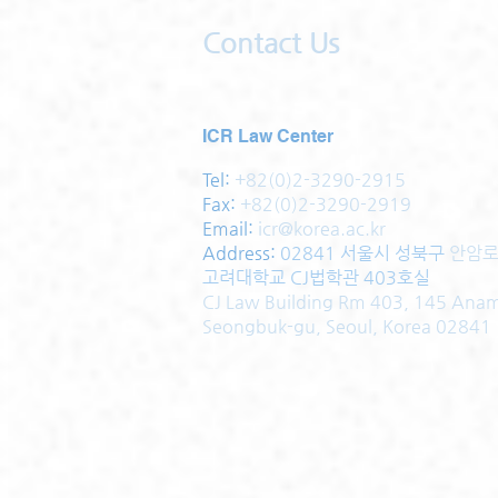
Contact Us
ICR Law Center
Tel:
+82(0)2-3290-2915
Fax:
+82(0)2-3290-2919
Email:
icr@korea.ac.kr
Address
:
02841 서울시 성북구
안암로
고려대학교 CJ법학관 403호실
CJ Law Building Rm 403, 145 Ana
Seongbuk-gu, Seoul, Korea 02841