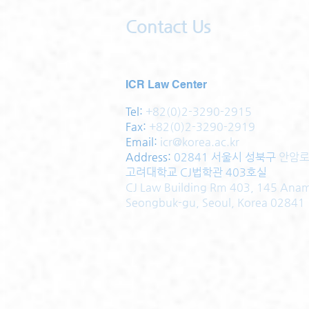
Contact Us
ICR Law Center
Tel:
+82(0)2-3290-2915
Fax:
+82(0)2-3290-2919
Email:
icr@korea.ac.kr
Address
:
02841 서울시 성북구
안암로
고려대학교 CJ법학관 403호실
CJ Law Building Rm 403, 145 Ana
Seongbuk-gu, Seoul, Korea 02841