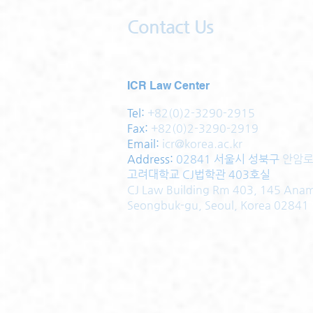
Contact Us
ICR Law Center
Tel:
+82(0)2-3290-2915
Fax:
+82(0)2-3290-2919
Email:
icr@korea.ac.kr
Address
:
02841 서울시 성북구
안암로
고려대학교 CJ법학관 403호실
CJ Law Building Rm 403, 145 Ana
Seongbuk-gu, Seoul, Korea 02841