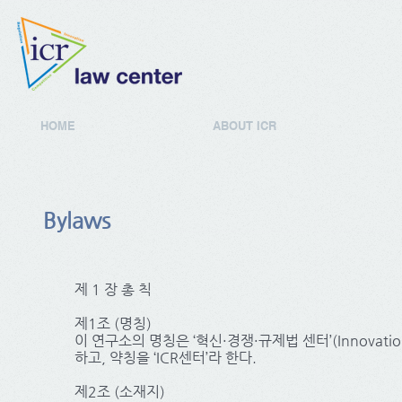
HOME
ABOUT ICR
Bylaws
제 1 장 총 칙
제1조 (명칭)
이 연구소의 명칭은 ‘혁신·경쟁·규제법 센터’(Innovation, C
하고, 약칭을 ‘ICR센터’라 한다.
제2조 (소재지)