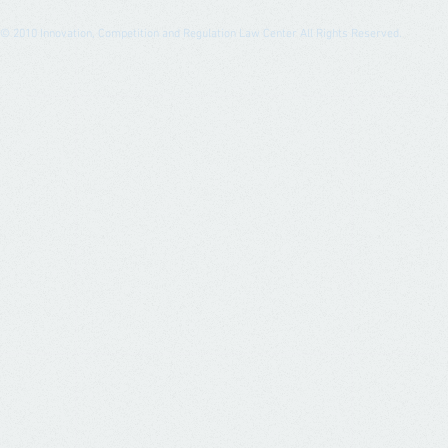
© 2010
Innovation, Competition and Regulation Law Center All Rights Reserved.