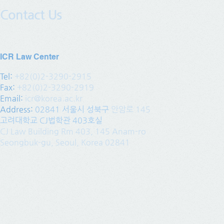
Contact Us
ICR Law Center
Tel:
+82(0)2-3290-2915
Fax:
+82(0)2-3290-2919
Email:
icr@korea.ac.kr
Address
:
02841 서울시 성북구
안암로 145
고려대학교 CJ법학관 403호실
CJ Law Building Rm 403, 145 Anam-ro
Seongbuk-gu, Seoul, Korea 02841