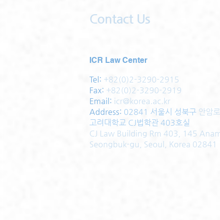
Contact Us
ICR Law Center
Tel:
+82(0)2-3290-2915
Fax:
+82(0)2-3290-2919
Email:
icr@korea.ac.kr
Address
:
02841 서울시 성북구
안암로
고려대학교 CJ법학관 403호실
CJ Law Building Rm 403, 145 Ana
Seongbuk-gu, Seoul, Korea 02841