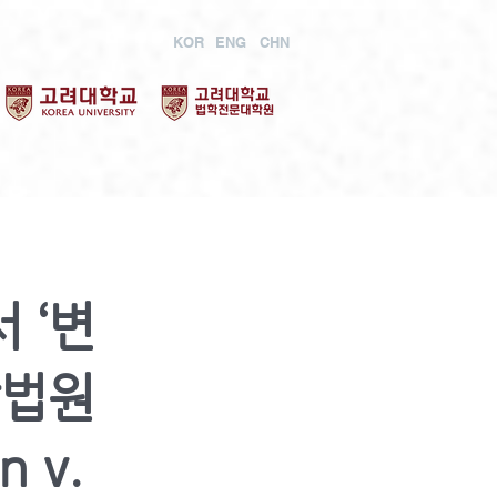
KOR
ENG
CHN
 ‘변
방법원
n v.