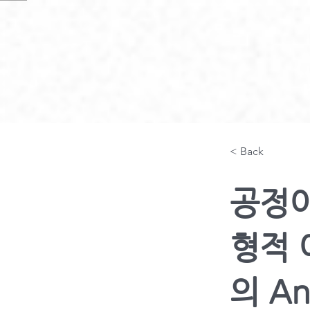
< Back
공정이
형적 
의 An