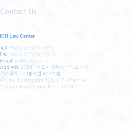
Contact Us
ICR Law Center
Tel:
+82(0)2-3290-2915
Fax:
+82(0)2-3290-2919
Email:
icr@korea.ac.kr
Address
:
02841 서울시 성북구
안암로 145
고려대학교 CJ법학관 403호실
CJ Law Building Rm 403, 145 Anam-ro
Seongbuk-gu, Seoul, Korea 02841