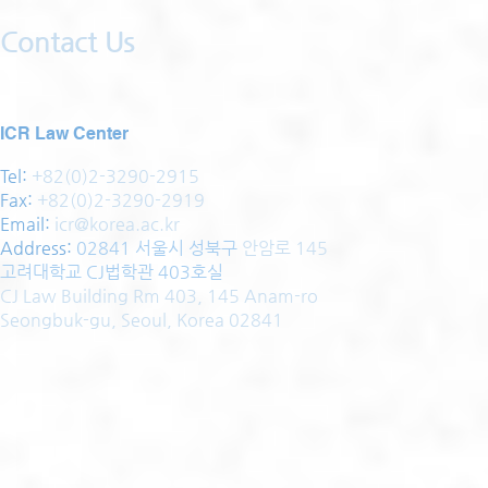
Contact Us
ICR Law Center
Tel:
+82(0)2-3290-2915
Fax:
+82(0)2-3290-2919
Email:
icr@korea.ac.kr
Address
:
02841 서울시 성북구
안암로 145
고려대학교 CJ법학관 403호실
CJ Law Building Rm 403, 145 Anam-ro
Seongbuk-gu, Seoul, Korea 02841