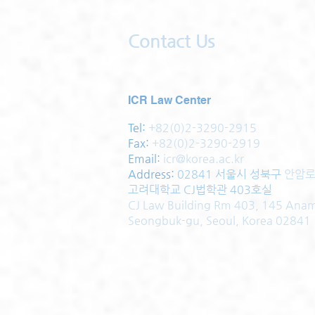
Contact Us
ICR Law Center
Tel:
+82(0)2-3290-2915
Fax:
+82(0)2-3290-2919
Email:
icr@korea.ac.kr
Address
:
02841 서울시 성북구
안암로
고려대학교 CJ법학관 403호실
CJ Law Building Rm 403, 145 Ana
Seongbuk-gu, Seoul, Korea 02841