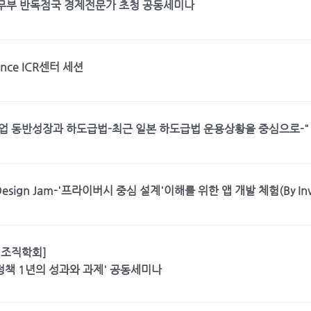
 법무부 반독점국 경제전문가 초청 공동세미나
rence ICR센터 세션
소기업 동반성장과 하도급법-최근 일본 하도급법 운용상황을 중심으로-"
 Design Jam-'프라이버시 중심 설계'이해를 위한 앱 개발 체험(By Invit
업조직학회]
정책 1년의 성과와 과제' 공동세미나