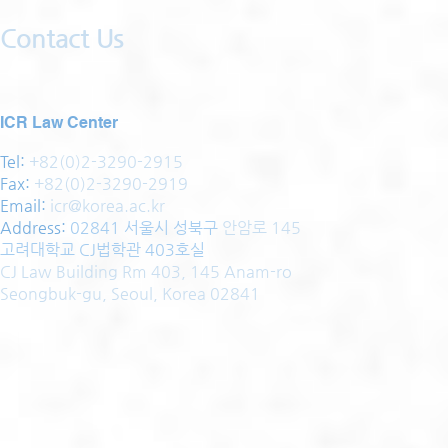
Contact Us
ICR Law Center
Tel:
+82(0)2-3290-2915
Fax:
+82(0)2-3290-2919
Email:
icr@korea.ac.kr
Address
:
02841 서울시 성북구
안암로 145
고려대학교 CJ법학관 403호실
CJ Law Building Rm 403, 145 Anam-ro
Seongbuk-gu, Seoul, Korea 02841