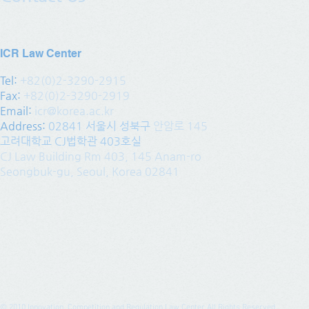
ICR Law Center
Tel:
+82(0)2-3290-2915
Fax:
+82(0)2-3290-2919
Email:
icr@korea.ac.kr
Address
:
02841 서울시 성북구
안암로 145
고려대학교 CJ법학관 403호실
CJ Law Building Rm 403, 145 Anam-ro
Seongbuk-gu, Seoul, Korea 02841
© 2010
Innovation, Competition and Regulation Law Center All Rights Reserved.