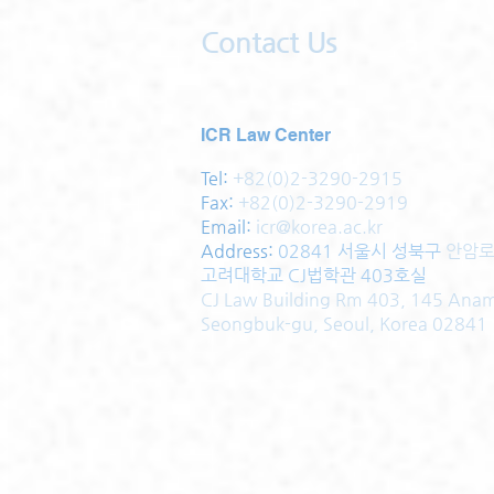
Contact Us
ICR Law Center
Tel:
+82(0)2-3290-2915
Fax:
+82(0)2-3290-2919
Email:
icr@korea.ac.kr
Address
:
02841 서울시 성북구
안암로
고려대학교 CJ법학관 403호실
CJ Law Building Rm 403, 145 Ana
Seongbuk-gu, Seoul, Korea 02841