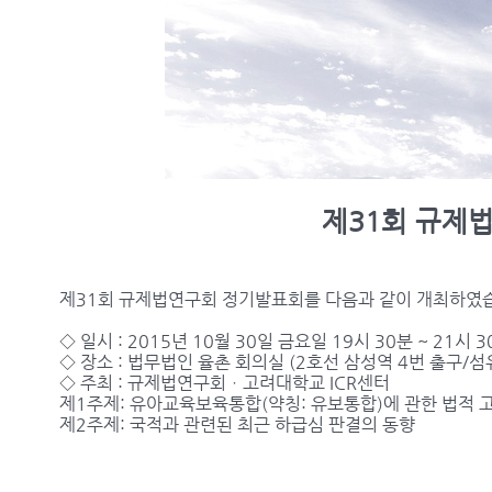
제31회 규제
제31회 규제법연구회 정기발표회를 다음과 같이 개최하였
◇ 일시 : 2015년 10월 30일 금요일 19시 30분 ~ 21시 
◇ 장소 : 법무법인 율촌 회의실 (2호선 삼성역 4번 출구/섬
◇ 주최 : 규제법연구회ㆍ고려대학교 ICR센터
제1주제: 유아교육보육통합(약칭: 유보통합)에 관한 법적 
제2주제: 국적과 관련된 최근 하급심 판결의 동향