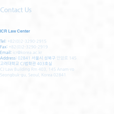
Contact Us
ICR Law Center
Tel:
+82(0)2-3290-2915
Fax:
+82(0)2-3290-2919
Email:
icr@korea.ac.kr
Address
:
02841 서울시 성북구
안암로 145
고려대학교 CJ법학관 403호실
CJ Law Building Rm 403, 145 Anam-ro
Seongbuk-gu, Seoul, Korea 02841