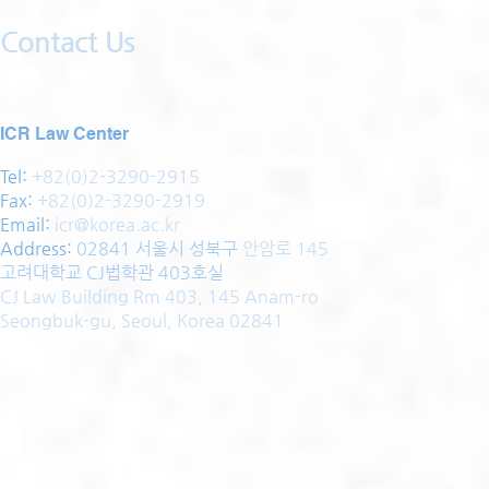
Contact Us
ICR Law Center
Tel:
+82(0)2-3290-2915
Fax:
+82(0)2-3290-2919
Email:
icr@korea.ac.kr
Address
:
02841 서울시 성북구
안암로 145
고려대학교 CJ법학관 403호실
CJ Law Building Rm 403, 145 Anam-ro
Seongbuk-gu, Seoul, Korea 02841