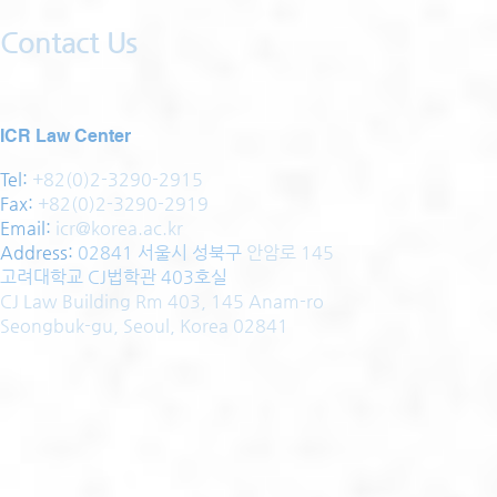
Contact Us
ICR Law Center
Tel:
+82(0)2-3290-2915
Fax:
+82(0)2-3290-2919
Email:
icr@korea.ac.kr
Address
:
02841 서울시 성북구
안암로 145
고려대학교 CJ법학관 403호실
CJ Law Building Rm 403, 145 Anam-ro
Seongbuk-gu, Seoul, Korea 02841