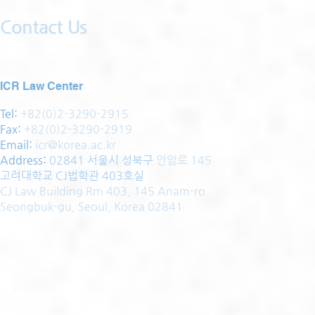
Contact Us
ICR Law Center
Tel:
+82(0)2-3290-2915
Fax:
+82(0)2-3290-2919
Email:
icr@korea.ac.kr
Address
:
02841 서울시 성북구
안암로 145
고려대학교 CJ법학관 403호실
CJ Law Building Rm 403, 145 Anam-ro
Seongbuk-gu, Seoul, Korea 02841