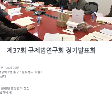
제37회 규제법연구회 정기발표회
분 ~ 21시 30분
성역 4번 출구 / 섬유센터 12층 )
R센터
와 관련된 행정법적 쟁점
/법학박사)