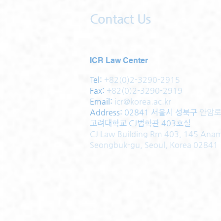
Contact Us
ICR Law Center
Tel:
+82(0)2-3290-2915
Fax:
+82(0)2-3290-2919
Email:
icr@korea.ac.kr
Address
:
02841 서울시 성북구
안암로
고려대학교 CJ법학관 403호실
CJ Law Building Rm 403, 145 Ana
Seongbuk-gu, Seoul, Korea 02841