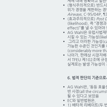
제에 대해 명확하고 일관
(형식주의적으로) 반드시 관
위가 경쟁을 제한하는 경향이 
Airways
, C-95/04P, ¶
(효과주의적으로)
Post 
(likelihood), 즉 “경
effect)”를 낼 수 있어
AG Wahl은 유럽사법
시킬 수 있는 가능성(like
그리고 이러한 가능성(ca
가능한 수준인 것인지를 확
(considerably more
나아가, 판례상 시장지배
서 TFEU 제102조에 
실제로는 발생 가능성이 거
6. 법적 판단의 기준으로
AG Wahl은, ‘동등 효율성
반 사정(all the ci
될 수 있다고 보았음
EC와 일반법원은,
1) 배타적 리베이트(두 