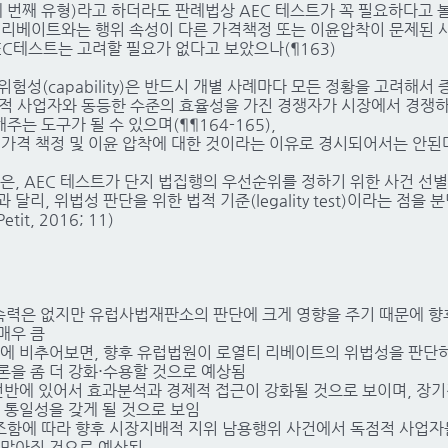
세 번째 유형)라고 하더라도 판례법상 AEC 테스트가 꼭 필요하다고 볼
적 리베이트와는 행위 속성이 다른 가격책정 또는 이윤압착이 문제된 
EC테스트는 고려할 필요가 없다고 보았으나(¶163)
위험성(capability)은 반드시 개별 사례마다 모든 정황을 고려해서
배적 사업자와 동등한 수준의 효율성을 가진 경쟁자가 시장에서 경쟁
는 도구가 될 수 있으며(¶¶164-165),
 가격 책정 및 이윤 압착에 대한 것이라는 이유로 경시되어서는 안된다
은, AEC 테스트가 단지 법집행의 우선순위를 정하기 위한 사건 선별기준(p
과 달리, 위법성 판단을 위한 법적 기준(legality test)이라는 점을
tit, 2016; 11)
속력은 없지만 유럽사법재판소의 판단에 크게 영향을 주기 때문에 향
매우 큼
견서에 비추어보면, 향후 유럽법원이 로열티 리베이트의 위법성을 판단
론을 좀 더 강화⋅수용할 것으로 예상됨
행 전반에 있어서 효과분석과 경제적 접근이 강화될 것으로 보이며, 장
 통일성을 갖게 될 것으로 보임
에 따라 향후 시장지배적 지위 남용행위 사건에서 독점적 사업자들의 “
변이 많아질 것으로 예상됨