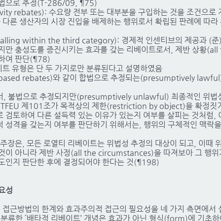
로 추정(T-286/09, ¶75)
ivity rebates): 수요량 전부 또는 대부분을 구입하는 것을 조건
와 다른 생산자의 시장 진입을 배제하는 행위로서 확립된 판례에 따라
alling within the third category): 경제적 인센티브의 제공과
만 충성도를 증진시키는 효과를 갖는 리베이트로서, 제반 상황(all t
려하여 판단(¶78)
베이트 유형은 단 두 가지로만 분류된다고 설명하였음
sed rebates)와 같이 합법으로 추정되는(presumptively lawfu
불법으로 추정되지만(presumptively unlawful) 최종적인 
EU 제101조가 목적상의 제한(restriction by object)을 확정
 검토하여 다른 설득력 있는 이유가 있는지 여부를 살피는 것처럼, 
 성격을 갖는지 여부를 판단하기 위해서는, 행위의 구체적인 맥락을
 주장은, 모든 로열티 리베이트는 위법성 추정의 대상이 되고, 이때
것이 아니라 제반 사정(all the circumstances)을 따져보아 그 
도인지 판단한 후에 결정되어야 한다는 것(¶198)
필요성
원의 접근방법의 한계와 효과주의적 접근의 필요성을 네 가지 측면에서 
분류한 ՛배타적 리베이트’ 개념은 효과가 아닌 형식(form)에 기초