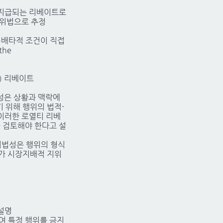
으로 지급되는 리베이트로
 위법으로 추정
 (준)배타적 조건이 직접
he
l) 리베이트
위법성은 상황과 맥락에
짓기 위해 행위의 법적⋅
이러한 로열티 리베
 검토해야 한다고 설
 위법성은 행위의 형식
행위가 시장지배적 지위
설명
하여 특정 행위를 금지