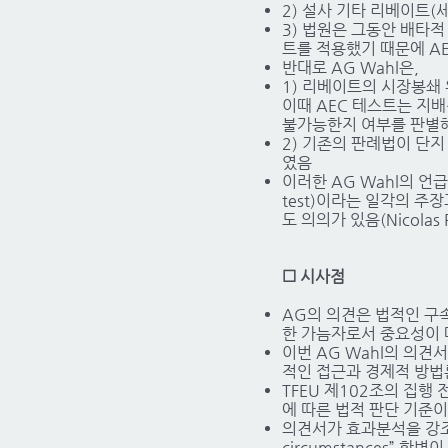
2) 설사 기타 리베이트(
3) 법원은 그동안 배타
트를 적용했기 때문에 A
반대로 AG Wahl은,
1) 리베이트의 시장봉쇄 
이때 AEC 테스트는 지
불가능한지 여부를 판별해주
2) 기존의 판례법이 단지
였음
이러한 AG Wahl의 언급
test)이라는 일각의 주장
도 의의가 있음(Nicolas Pe
☐ 시사점
AG의 의견은 법적인 구
한 가늠자로서 중요성이 
이번 AG Wahl의 의
적인 접근과 경제적 방법
TFEU 제102조의 집
에 따른 법적 판단 기준이
의견서가 효과분석을 강조함
circumstances” 항