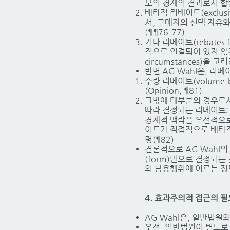
모의 경제의 결과로서 합법으
배타적 리베이트(exclus
서, 구매자의 선택 자유
(¶¶76-77)
기타 리베이트(rebates f
적으로 연결되어 있지 않지
circumstances)을 고
반면 AG Wahl은, 리
수량 리베이트(volume-ba
(Opinion, ¶81)
그밖에 대부분의 경우로서, 
따라 결정되는 리베이트; TF
경제적 맥락을 우선적으로
이트가 직접적으로 배타적
명(¶82)
결론적으로 AG Wahl의
(form)만으로 결정되는 
의 남용행위에 이르는 정
4. 효과주의적 접근의 
AG Wahl은, 일반법
우선, 일반법원이 별도로 