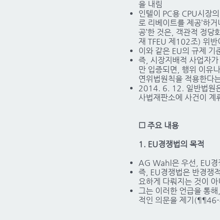
을 내림
인텔이 PC용 CPU시장의
로 리베이트를 제공’하거나
공’한 것은, 객관적 정당
재 TFEU 제102조) 위반
이와 같은 EU의 규제 
즉, 시장지배적 사업자가
만 입증되면, 행위 이유
연위법원칙을 적용한다는 비판
2014. 6. 12. 일
사법재판소에 사건이 계류 
☐ 주요 내용
1. EU경쟁법의 목적
AG Wahl은 우선, EU
즉, EU경쟁법은 반경쟁적
요하게 다뤄지는 것이 아니
그는 이러한 언급을 통해
적인 의문을 제기(¶¶46-