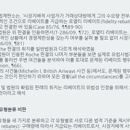
사법재판소는, ‘시장지배적 사업자가 거래상대방에게 그의 수요량 전
 조건으로 리베이트를 지급하는 로열티 리베이트(fidelity rebat
결한 바 있음(Case 85/76, ¶¶89-90)
은 위 판결을 인용하면서(T-286/09, ¶72), 로열티 리베이트는
체적인 상황에서 경쟁제한성을 갖는지 여부를 살펴 볼 필요 없이 시
/09, ¶81)
oche 판결의 취지를 일반법원과 다르게 해석하였음
반법원이 인용한 Roche 판결의 나머지 부분들을 보면 실제로 유럽
를 둘러싼 주변 여건들을 분석하여 이를 토대로 문제된 리베이트 행
on, ¶66),
사건들(Michelin I, British Ariways 사건 등)에서도, 문제된 
것인지 판단하기 위하여 모든 정황(all the circumstances)를
결 및 법원의 확립된 판례의 취지는 리베이트의 위법성 인정을 위해서 효과
는 것이라고 해석
 유형분류 비판
형을 세 가지로 분류하고 각 유형별로 서로 다른 법적 기준을 제시
ty rebates): 구매량에 따라서 지급되는 리베이트로서, 시장지배적