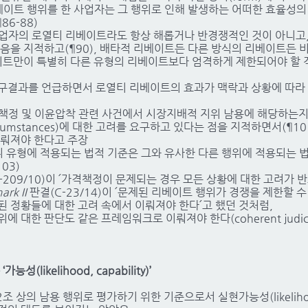
베이트 행위를 한 사업자는 그 행위로 인해 발생하는 어떠한 효율성의
6-88)
업자의 로열티 리베이트라도 항상 해롭거나 반경쟁적인 것이 아니고,
있음을 지적하고(¶90), 배타적 리베이트든 다른 방식의 리베이트든 
베이트만이 특별히 다른 유형의 리베이트보다 엄격하게 제한되어야 할
구결과를 언급하면서 로열티 리베이트의 효과가 맥락과 상황에 따라 
책정 및 이윤압착 관련 사건에서 시장지배적 지위 남용에 해당하는지
circumstances)에 대한 고려를 요구하고 있다는 점을 지적하면서(¶1
이뤄져야 한다고 주장
행위 유형에 적용되는 법적 기준은 그와 유사한 다른 행위에 적용되는 
03)
-209/10)이 ՛가격책정이 문제되는 경우 모든 상황에 대한 고려가 
rk II
판결(C-23/14)이 ՛문제된 리베이트 행위가 경쟁을 제한할 
된 정황들에 대한 고려 속에서 이뤄져야 한다՛고 했던 것처럼,
 대한 판단도 같은 프레임워크로 이뤄져야 한다(coherent judicial
성(likelihood, capability)’
조 상의 남용 행위로 평가하기 위한 기준으로서 실현가능성(likelihood, 