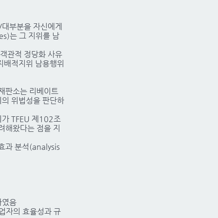
부/대부분을 자신에게
es)는 그 지위를 남
, 객관적 정당화 사유
장지배적지위 남용행위
사법재판소는 리베이트
위의 위법성을 판단하
행위가 TFEU 제102조
 고려해왔다는 점을 지
 분석(analysis
하였음
 사업자의 효율성과 규