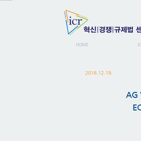
HOME
I
2016.12.19.
AG
E