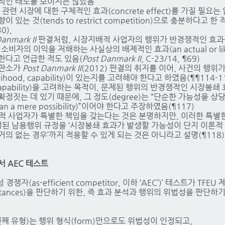
적인 태도를 보이지는 않았음
련 시장에 대한 구체적인 효과(concrete effect)를 가질 필요는
있는 것(tends to restrict competition)으로 충분하다고 한 
30),
Danmark II
판결처럼, 시장지배적 사업자의 행위가 반경쟁적인 효과를
쟁과 소비자의 이익을 저해하는 사실상의 배제적인 효과(an actual or likel
야 한다고 언급한 적도 있음(
Post Danmark II
, C-23/14, ¶69)
재판소가
Post Danmark II
(2012) 판결의 취지를 이어, 사건의 행위
lihood, capability)이 있는지를 고려해야 한다고 하였음(¶¶114-1
pability)을 고려하는 목적이, 문제된 행위의 반경쟁적인 시장봉쇄
정짓는 데 있기 때문에, 그 정도(degree)는 “단순한 가능성을 상
 than a mere possibility)”이어야 한다고 주장하였음(¶117)
적 사업자가 특별한 책임을 갖는다는 것은 분명하지만, 이러한 특별
규정된 남용행위 규정을 ‘시장봉쇄 효과가 발생할 가능성이 단지 이론적 
의 없는 경우’까지 적용할 수 있게 되는 것은 아니라고 설명(¶118)
서 AEC 테스트
 경쟁자(as-efficient competitor, 이하 ‘AEC’)’ 테스트가 TFE
rcumstances)을 판단하기 위한, 즉 효과 분석과 행위의 위법성을 판단
번째 유형)는 행위 형식(form)만으로도 위법성이 인정되고,