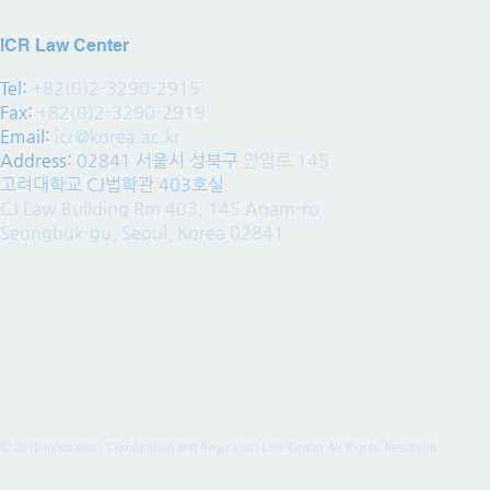
ICR Law Center
Tel:
+82(0)2-3290-2915
Fax:
+82(0)2-3290-2919
Email:
icr@korea.ac.kr
Address
:
02841 서울시 성북구
안암로 145
고려대학교 CJ법학관 403호실
CJ Law Building Rm 403, 145 Anam-ro
Seongbuk-gu, Seoul, Korea 02841
© 2010
Innovation, Competition and Regulation Law Center All Rights Reserved.