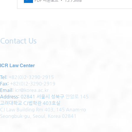
Contact Us
ICR Law Center
Tel:
+82(0)2-3290-2915
Fax:
+82(0)2-3290-2919
Email:
icr@korea.ac.kr
Address
:
02841 서울시 성북구
안암로 145
고려대학교 CJ법학관 403호실
CJ Law Building Rm 403, 145 Anam-ro
Seongbuk-gu, Seoul, Korea 02841