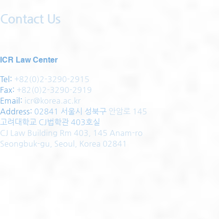
Contact Us
ICR Law Center
Tel:
+82(0)2-3290-2915
Fax:
+82(0)2-3290-2919
Email:
icr@korea.ac.kr
Address
:
02841 서울시 성북구
안암로 145
고려대학교 CJ법학관 403호실
CJ Law Building Rm 403, 145 Anam-ro
Seongbuk-gu, Seoul, Korea 02841