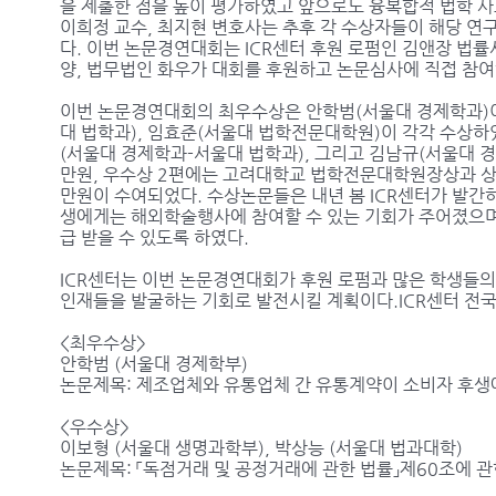
을 제출한 점을 높이 평가하였고 앞으로도 융복합적 법학 사
이희정 교수, 최지현 변호사는 추후 각 수상자들이 해당 연
다. 이번 논문경연대회는 ICR센터 후원 로펌인 김앤장 법률
양, 법무법인 화우가 대회를 후원하고 논문심사에 직접 참여
이번 논문경연대회의 최우수상은 안학범(서울대 경제학과)이
대 법학과), 임효준(서울대 법학전문대학원)이 각각 수상
(서울대 경제학과-서울대 법학과), 그리고 김남규(서울대 
만원, 우수상 2편에는 고려대학교 법학전문대학원장상과 상금
만원이 수여되었다. 수상논문들은 내년 봄 ICR센터가 발간하
생에게는 해외학술행사에 참여할 수 있는 기회가 주어졌으며
급 받을 수 있도록 하였다.
ICR센터는 이번 논문경연대회가 후원 로펌과 많은 학생들
인재들을 발굴하는 기회로 발전시킬 계획이다.ICR센터 전국
<최우수상>
안학범 (서울대 경제학부)
논문제목: 제조업체와 유통업체 간 유통계약이 소비자 후생
<우수상>
이보형 (서울대 생명과학부), 박상능 (서울대 법과대학)
논문제목: 「독점거래 및 공정거래에 관한 법률」제60조에 