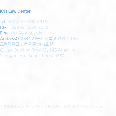
ICR Law Center
Tel:
+82(0)2-3290-2915
Fax:
+82(0)2-3290-2919
Email:
icr@korea.ac.kr
Address
:
02841 서울시 성북구
안암로 145
고려대학교 CJ법학관 403호실
CJ Law Building Rm 403, 145 Anam-ro
Seongbuk-gu, Seoul, Korea 02841
© 2010
Innovation, Competition and Regulation Law Center All Rights Reserved.