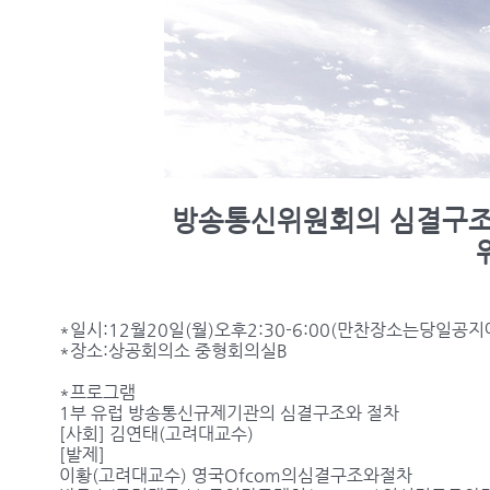
방송통신위원회의 심결구조
*일시:12월20일(월)오후2:30-6:00(만찬장소는당일공지
*장소:상공회의소 중형회의실B
*프로그램
1부 유럽 방송통신규제기관의 심결구조와 절차
[사회] 김연태(고려대교수)
[발제]
이황(고려대교수) 영국Ofcom의심결구조와절차