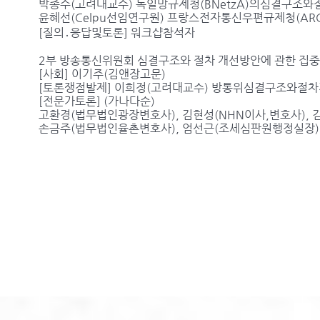
박종수(고려대교수) 독일망규제청(BNetzA)의심결구조와
윤혜선(Celpu선임연구원) 프랑스전자통신우편규제청(AR
[질의․응답및토론] 워크샵참석자
2부 방송통신위원회 심결구조와 절차 개선방안에 관한 집
[사회] 이기주(김앤장고문)
[토론쟁점발제] 이희정(고려대교수) 방통위심결구조와절
[전문가토론] (가나다순)
고환경(법무법인광장변호사), 김현성(NHN이사,변호사),
손금주(법무법인율촌변호사), 엄선근(조세심판원행정실장), 