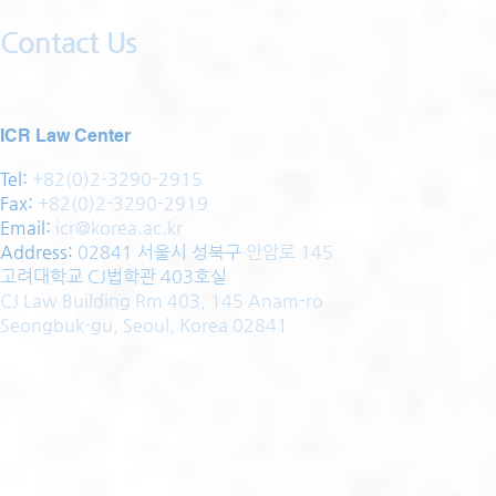
Contact Us
ICR Law Center
Tel:
+82(0)2-3290-2915
Fax:
+82(0)2-3290-2919
Email:
icr@korea.ac.kr
Address
:
02841 서울시 성북구
안암로 145
고려대학교 CJ법학관 403호실
CJ Law Building Rm 403, 145 Anam-ro
Seongbuk-gu, Seoul, Korea 02841