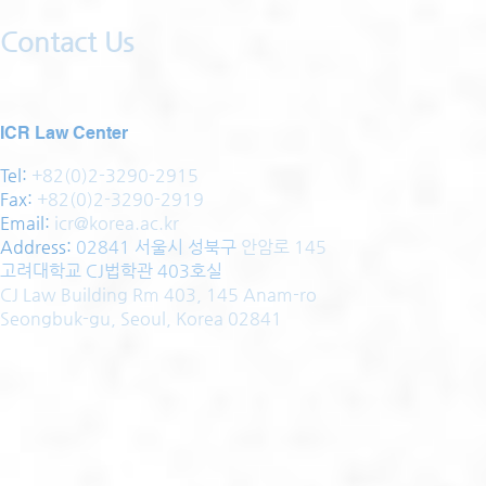
Contact Us
ICR Law Center
Tel:
+82(0)2-3290-2915
Fax:
+82(0)2-3290-2919
Email:
icr@korea.ac.kr
Address
:
02841 서울시 성북구
안암로 145
고려대학교 CJ법학관 403호실
CJ Law Building Rm 403, 145 Anam-ro
Seongbuk-gu, Seoul, Korea 02841