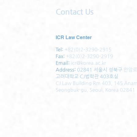
Contact Us
ICR Law Center
Tel:
+82(0)2-3290-2915
Fax:
+82(0)2-3290-2919
Email:
icr@korea.ac.kr
Address
:
02841 서울시 성북구
안암로
고려대학교 CJ법학관 403호실
CJ Law Building Rm 403, 145 Ana
Seongbuk-gu, Seoul, Korea 02841